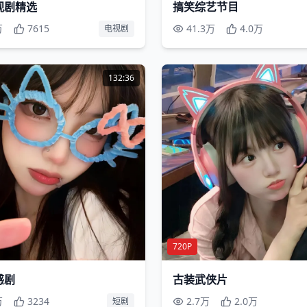
视剧精选
搞笑综艺节目
万
7615
41.3万
4.0万
电视剧
132:36
720P
感剧
古装武侠片
万
3234
2.7万
2.0万
短剧