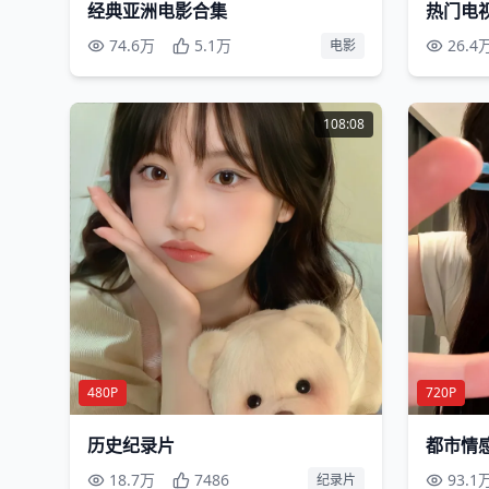
经典亚洲电影合集
热门电
74.6万
5.1万
26.4
电影
108:08
480P
720P
历史纪录片
都市情
18.7万
7486
93.1
纪录片