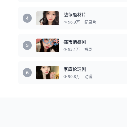
战争题材片
4
96.9万
纪录片
都市情感剧
5
93.1万
短剧
家庭伦理剧
6
90.8万
动漫