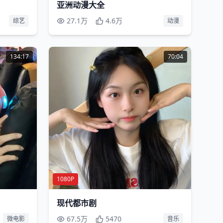
亚洲动漫大全
27.1万
4.6万
综艺
动漫
134:17
70:04
1080P
现代都市剧
67.5万
5470
微电影
音乐