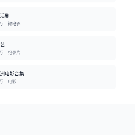
活剧
1万
微电影
艺
6万
纪录片
洲电影合集
6万
电影