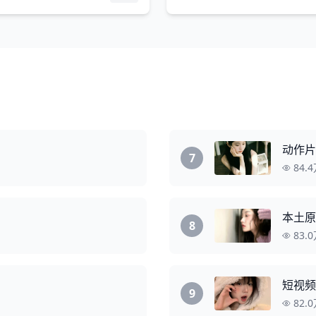
动作片
7
84.
本土原
8
83.
短视频
9
82.