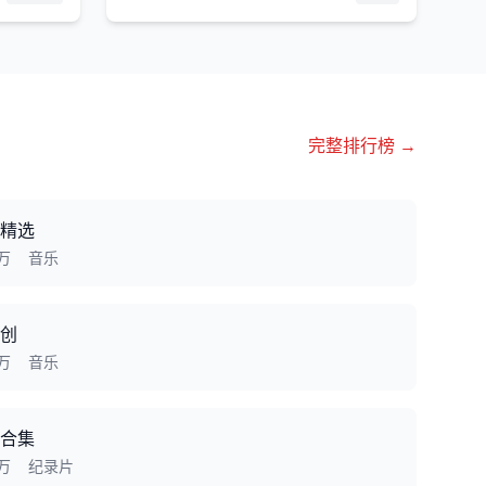
完整排行榜 →
精选
4万
音乐
创
0万
音乐
合集
0万
纪录片